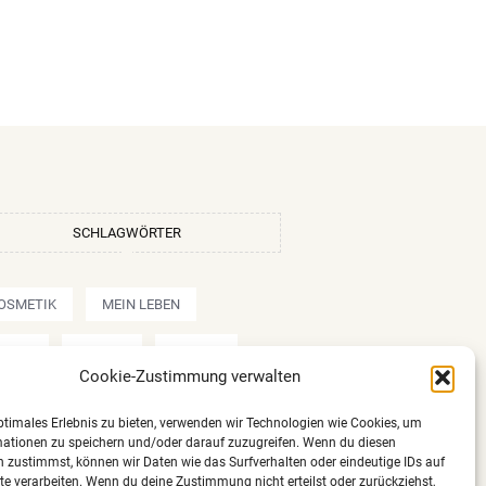
SCHLAGWÖRTER
OSMETIK
MEIN LEBEN
OTOS
OUTFIT
REVIEW
Cookie-Zustimmung verwalten
MU/MAKE UP
SHOPPEN
ptimales Erlebnis zu bieten, verwenden wir Technologien wie Cookies, um
mationen zu speichern und/oder darauf zuzugreifen. Wenn du diesen
EISEN
REZEPTE
 zustimmst, können wir Daten wie das Surfverhalten oder eindeutige IDs auf
te verarbeiten. Wenn du deine Zustimmung nicht erteilst oder zurückziehst,