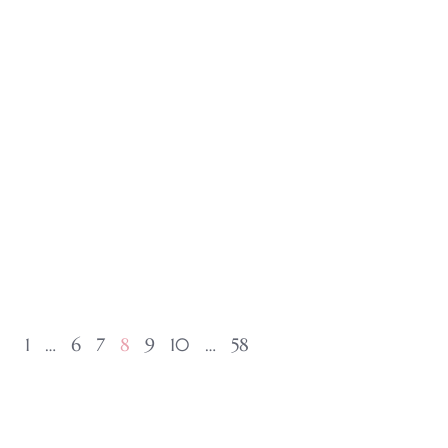
1
…
6
7
8
9
10
…
58