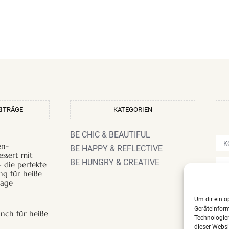
EITRÄGE
KATEGORIEN
BE CHIC & BEAUTIFUL
K
en-
BE HAPPY & REFLECTIVE
essert mit
BE HUNGRY & CREATIVE
– die perfekte
F
ng für heiße
age
A
Um dir ein o
Geräteinfor
R
unch für heiße
Technologien
dieser Websi