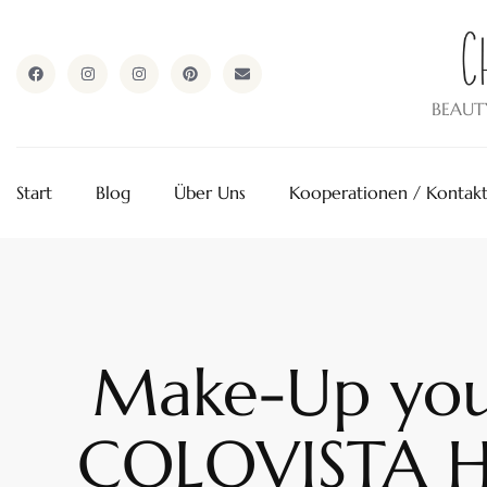
ApothekeAlpen.com
BEAUT
Start
Blog
Über Uns
Kooperationen / Kontak
Make-Up you
COLOVISTA Ha