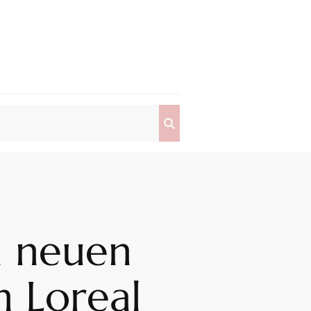
m neuen
 Loreal