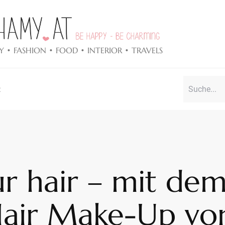
Y • FASHION • FOOD • INTERIOR • TRAVELS
t
r hair – mit de
ir Make-Up von