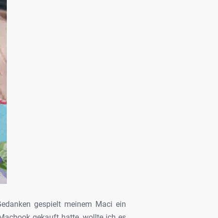
edanken gespielt meinem Maci ein
acbook gekauft hatte, wollte ich es