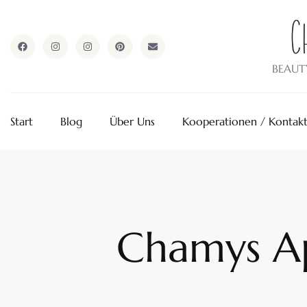
ApothekeAlpen.com
BEAUT
Start
Blog
Über Uns
Kooperationen / Kontak
Chamys Apr