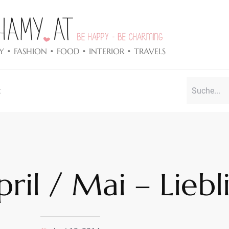
Y • FASHION • FOOD • INTERIOR • TRAVELS
t
il / Mai – Liebl