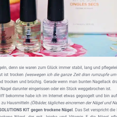
geln, denn sie waren zum Glück immer stabil, lang und pflegele
t ist trocken
(weswegen ich die ganze Zeit dran rumzupfe um 
 trocken und brüchig. Gerade wenn man bunten Nagellack drauf 
 Nagel darunter eingerissen oder ein Stück weggebrochen ist.
iff bekomme habe ich im Internet etwas gegoogelt und bin auf 
ts zu Hausmitteln
(Ölbäder, tägliches eincremen der Nägel und 
SOLUTIONS KIT gegen trockene Nägel
. Das Set verspricht die
trockene Nägel, der mit Jojoba und Vitamin E die Nägel pfleg