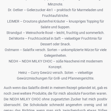
Minznote.
Dr. Oetker – Gelierzucker 4in1 – praktisch für Marmeladen und
Fruchtaufstriche.
LEIMER – Croutons glutenfrei Kräuter – knuspriges Topping für
Salate und Suppen.
Strandgut – Weinschorle Rosé – leicht, fruchtig und sommerlich.
Del Monte – Fruchtcocktail in Saft – vielseitiger Fruchtmix für
Dessert oder Snack.
Ostmann – Salatfix versch. Sorten – unkomplizierte Würze für viele
Gelegenheiten.
NEOH – NEOH MILKY CHOC – süße Nascherei mit modernem
Konzept.
Heinz – Curry Gewürz versch. Soten – vielseitige
Gewürzmischungen für Grill- und Pfannengerichte.
Auch wenn das Salatfix direkt in meinem Rezept gelandet ist, gab es
noch zwei weitere Produkte, die für mich absolute Favoriten waren.
Die NEOH MILKY CHOC ohne zugesetzten Zucker hat mich positiv
überrascht. Die Schokolade schmeckt angenehm cremig und ist
genau das Richtige, wenn man sich zwischendurch etwas Süßes