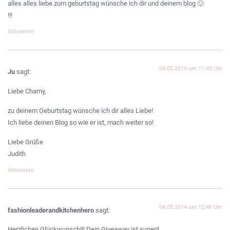
alles alles liebe zum geburtstag wünsche ich dir und deinem blog 🙂
!!!
Antworten
04.05.2014 um 11:45 Uhr
Ju
sagt:
Liebe Chamy,
zu deinem Geburtstag wünsche ich dir alles Liebe!
Ich liebe deinen Blog so wie er ist, mach weiter so!
Liebe Grüße
Judith
Antworten
04.05.2014 um 12:46 Uhr
fashionleaderandkitchenhero
sagt:
Herzlichen Glückwunsch!!! Dein Giveaway ist super!!