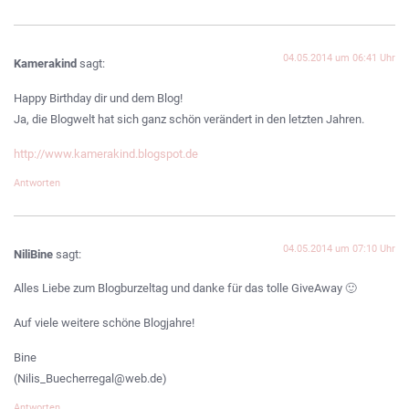
04.05.2014 um 06:41 Uhr
Kamerakind
sagt:
Happy Birthday dir und dem Blog!
Ja, die Blogwelt hat sich ganz schön verändert in den letzten Jahren.
http://www.kamerakind.blogspot.de
Antworten
04.05.2014 um 07:10 Uhr
NiliBine
sagt:
Alles Liebe zum Blogburzeltag und danke für das tolle GiveAway 🙂
Auf viele weitere schöne Blogjahre!
Bine
(Nilis_Buecherregal@web.de)
Antworten