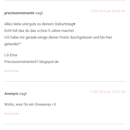
13.05.2014 um 20:04 Uhr
preciousmoments
sagt:
Alles liebe und gute zu deinem Geburtstag♥
Echt toll das du das schon 5 Jahre machst.
Ich habe mir gerade einige deiner Posts durchgelesen und bin hier
gelandet:*
LG Ema
Preciousmoments01.blogspot.de
Antworten
17.05.2014 um 19:31 Uhr
Anonym
sagt:
Woho, was für ein Giveaway <3
Antworten