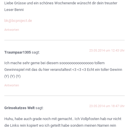
Liebe Grüsse und ein schönes Wochenende wünscht dir dein treuster
Leser Benni
bk@bcproject.de
Antworten
23.05.2014 um 12:43 Uhr
Traumpaar1305
sagt:
Ich mache sehr gerne bei diesem soooooooooooooooo tollem
Gewinnspiel mit das du hier veranstaltest <3 <3 <3 Echt ein toller Gewinn
(Y) (Y) (Y)
Antworten
23.05.2014 um 18:47 Uhr
Grinsekatzes Welt
sagt:
Huhu, habe auch grade noch mit gemacht.. Ich Vollpfosten hab nur nicht
die Links rein kopiert wo ich geteilt habe sondern meinen Namen rein