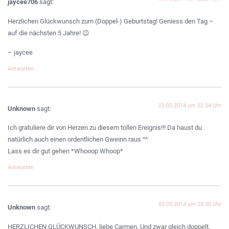
jaycee706
sagt:
Herzlichen Glückwunsch zum (Doppel-) Geburtstag! Geniess den Tag –
auf die nächsten 5 Jahre! 😉
– jaycee
Antworten
03.05.2014 um 22:34 Uhr
Unknown
sagt:
Ich gratuliere dir von Herzen zu diesem tollen Ereignis!!! Da haust du
natürlich auch einen ordentlichen Gweinn raus ^^
Lass es dir gut gehen *Whooop Whoop*
Antworten
03.05.2014 um 23:50 Uhr
Unknown
sagt:
HERZLICHEN GLÜCKWUNSCH, liebe Carmen. Und zwar gleich doppelt,