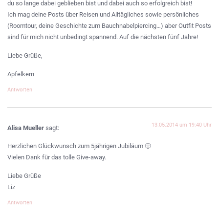
du so lange dabei geblieben bist und dabei auch so erfolgreich bist!
Ich mag deine Posts über Reisen und Alltägliches sowie persönliches
(Roomtour, deine Geschichte zum Bauchnabelpiercing…) aber Outfit Posts
sind für mich nicht unbedingt spannend. Auf die nächsten fünf Jahre!
Liebe Grüße,
Apfelkern
Antworten
13.05.2014 um 19:40 Uhr
Alisa Mueller
sagt:
Herzlichen Glückwunsch zum 5jährigen Jubiläum 🙂
Vielen Dank für das tolle Give-away.
Liebe Grüße
Liz
Antworten