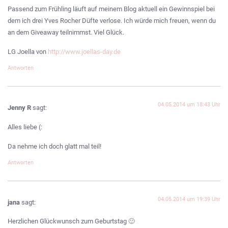
Passend zum Frühling läuft auf meinem Blog aktuell ein Gewinnspiel bei
dem ich drei Yves Rocher Düfte verlose. Ich würde mich freuen, wenn du
an dem Giveaway teilnimmst. Viel Glück.
LG Joella von
http://www.joellas-day.de
Antworten
04.05.2014 um 18:43 Uhr
Jenny R
sagt:
Alles liebe (:
Da nehme ich doch glatt mal teil!
Antworten
04.05.2014 um 19:39 Uhr
jana
sagt:
Herzlichen Glückwunsch zum Geburtstag 🙂