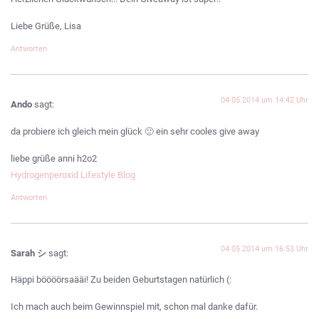
Liebe Grüße, Lisa
Antworten
04.05.2014 um 14:42 Uhr
Ando
sagt:
da probiere ich gleich mein glück 🙂 ein sehr cooles give away
liebe grüße anni h2o2
Hydrogenperoxid Lifestyle Blog
Antworten
04.05.2014 um 16:53 Uhr
Sarah シ
sagt:
Häppi böööörsaääi! Zu beiden Geburtstagen natürlich (:
Ich mach auch beim Gewinnspiel mit, schon mal danke dafür.