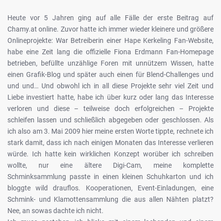
Heute vor 5 Jahren ging auf alle Fälle der erste Beitrag auf
Chamy.at online. Zuvor hatte ich immer wieder kleinere und größere
Onlineprojekte: War Betreiberin einer Hape Kerkeling Fan-Website,
habe eine Zeit lang die offizielle Fiona Erdmann Fan-Homepage
betrieben, befüllte unzählige Foren mit unnützem Wissen, hatte
einen Grafik-Blog und später auch einen für Blend-Challenges und
und und… Und obwohl ich in all diese Projekte sehr viel Zeit und
Liebe investiert hatte, habe ich über kurz oder lang das Interesse
verloren und diese – teilweise doch erfolgreichen – Projekte
schleifen lassen und schließlich abgegeben oder geschlossen. Als
ich also am 3. Mai 2009 hier meine ersten Worte tippte, rechnete ich
stark damit, dass ich nach einigen Monaten das Interesse verlieren
würde. Ich hatte kein wirklichen Konzept worüber ich schreiben
wollte, nur eine ältere Digi-Cam, meine komplette
Schminksammlung passte in einen kleinen Schuhkarton und ich
bloggte wild drauflos. Kooperationen, Event-Einladungen, eine
Schmink- und Klamottensammlung die aus allen Nähten platzt?
Nee, an sowas dachte ich nicht.