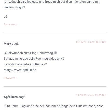
Ich wünsch dir alles gute und freue mich auf dien nächsten Jahre mit
deinem Blog <3
LG
Antworten
07.05.2014 um 08:10 Uhr
Mary
sagt:
Glückwunsch zum Blog-Geburtstag 😉
Schaue mir grade dein Roomtourvideo an 😉
Lass dir ganz liebe Grüße da :-*
Mary // www-april28.de
Antworten
11.05.2014 um 19:03 Uhr
Apfelkern
sagt:
Fünf Jahre Blog sind eine beeindruckend lange Zeit. Glückwunsch, dass