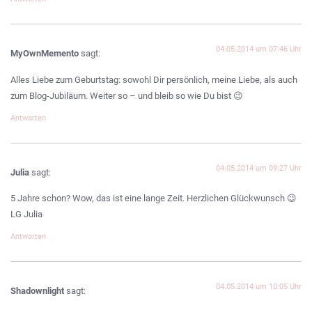
04.05.2014 um 07:46 Uhr
MyOwnMemento
sagt:
Alles Liebe zum Geburtstag: sowohl Dir persönlich, meine Liebe, als auch
zum Blog-Jubiläum. Weiter so – und bleib so wie Du bist 😉
Antworten
04.05.2014 um 09:27 Uhr
Julia
sagt:
5 Jahre schon? Wow, das ist eine lange Zeit. Herzlichen Glückwunsch 😉
LG Julia
Antworten
04.05.2014 um 10:05 Uhr
Shadownlight
sagt: