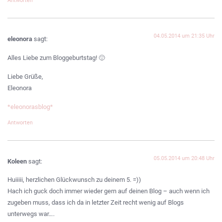
Antworten
04.05.2014 um 21:35 Uhr
eleonora
sagt:
Alles Liebe zum Bloggeburtstag! 🙂
Liebe Grüße,
Eleonora
*eleonorasblog*
Antworten
05.05.2014 um 20:48 Uhr
Koleen
sagt:
Huiiiii, herzlichen Glückwunsch zu deinem 5. =))
Hach ich guck doch immer wieder gern auf deinen Blog – auch wenn ich
zugeben muss, dass ich da in letzter Zeit recht wenig auf Blogs
unterwegs war….