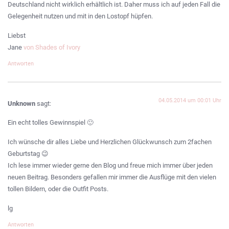
Deutschland nicht wirklich erhältlich ist. Daher muss ich auf jeden Fall die
Gelegenheit nutzen und mit in den Lostopf hüpfen.
Liebst
Jane
von Shades of Ivory
Antworten
04.05.2014 um 00:01 Uhr
Unknown
sagt:
Ein echt tolles Gewinnspiel 🙂
Ich wünsche dir alles Liebe und Herzlichen Glückwunsch zum 2fachen
Geburtstag 😉
Ich lese immer wieder gerne den Blog und freue mich immer über jeden
neuen Beitrag. Besonders gefallen mir immer die Ausflüge mit den vielen
tollen Bildern, oder die Outfit Posts.
lg
Antworten