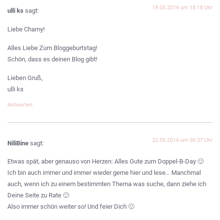
19.05.2014 um 18:18 Uhr
ulli ks
sagt:
Liebe Chamy!
Alles Liebe Zum Bloggeburtstag!
Schön, dass es deinen Blog gibt!
Lieben Gruß,
ulli ks
Antworten
22.05.2014 um 06:37 Uhr
NiliBine
sagt:
Etwas spät, aber genauso von Herzen: Alles Gute zum Doppel-B-Day 🙂
Ich bin auch immer und immer wieder gerne hier und lese… Manchmal
auch, wenn ich zu einem bestimmten Thema was suche, dann ziehe ich
Deine Seite zu Rate 🙂
Also immer schön weiter so! Und feier Dich 🙂