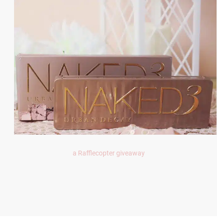
a Rafflecopter giveaway
LekarnaPraha24.com