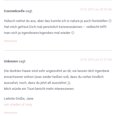
27.01.2013 um 20:33 Uhr
Cosmeticwife
sagt:
Hübsch siehst du aus, aber das konnte ich in natura ja auch feststellen 🙂
Hat mich gefreut Dich mal persönlich kennenzulernen – vielleicht trifft
man sich ja irgendwann/irgendwo mal wieder 🙂
Antworten
27.01.2013 um 21:27 Uhr
Unknown
sagt:
Die dunklen Haare sind sehr ungewohnt an dir, sie lassen dich irgendwie
erwachsener wirken (was weder heißen soll, dass du vorher kindlich
aussahst, noch, dass du jetzt alt aussiehst ;)).
Mich würde ein Touri-bericht mehr interessieren.
Liebste Grüße, Jane
von shades of ivory
Antworten