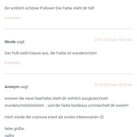
Ein wirklich schöner Pullover! Die Farbe steht dir toll!
Antworten
27.01.2013 um 16:31 Uhr
Nicole
sagt:
Der Pulli sieht klasse aus, die Farbe ist wunderschön!
Antworten
27.01.2013 um 16:35 Uhr
Anonym
sagt:
wooow! die neue haarfarbe steht dir wirklich ausgezeichnet!
wunderschöööööööön! .. und die farbe bordeaux schmeichelt dir seeehr!
mich würde der cosnova event als erstes interessieren 😉
liebe grüße,
nathy