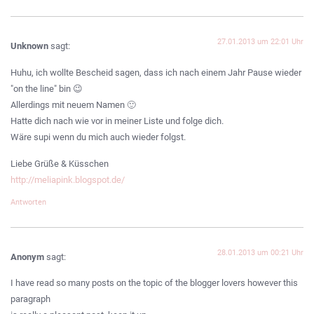
27.01.2013 um 22:01 Uhr
Unknown
sagt:
Huhu, ich wollte Bescheid sagen, dass ich nach einem Jahr Pause wieder
"on the line" bin 😉
Allerdings mit neuem Namen 🙂
Hatte dich nach wie vor in meiner Liste und folge dich.
Wäre supi wenn du mich auch wieder folgst.
Liebe Grüße & Küsschen
http://meliapink.blogspot.de/
Antworten
28.01.2013 um 00:21 Uhr
Anonym
sagt:
I have read so many posts on the topic of the blogger lovers however this
paragraph