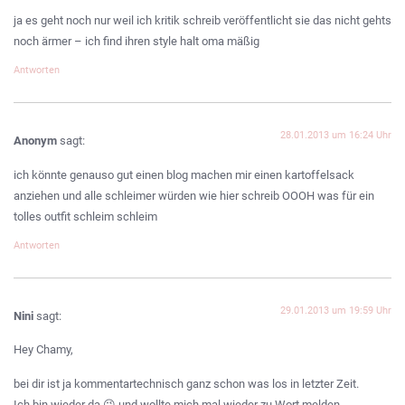
ja es geht noch nur weil ich kritik schreib veröffentlicht sie das nicht gehts
noch ärmer – ich find ihren style halt oma mäßig
Antworten
28.01.2013 um 16:24 Uhr
Anonym
sagt:
ich könnte genauso gut einen blog machen mir einen kartoffelsack
anziehen und alle schleimer würden wie hier schreib OOOH was für ein
tolles outfit schleim schleim
Antworten
29.01.2013 um 19:59 Uhr
Nini
sagt:
Hey Chamy,
bei dir ist ja kommentartechnisch ganz schon was los in letzter Zeit.
Ich bin wieder da 😉 und wollte mich mal wieder zu Wort melden.