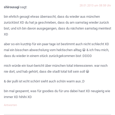
28.01.2013 um 08:58 Uhr
shirousagi
sagt:
bin ehrlich gesagt etwas überrascht, dass du wieder aus münchen
zurückbist XD du hat ja geschrieben, dass du am samstag wieder zurück
bist, und ich bin davon ausgegangen, dass du nächsten samstag meintest
XD
aber so ein kurztrip für ein paar tage ist bestimmt auch nicht schlecht XD
mal ein bisschen abwechslung vom hektischen alltag 😀 & ich freu mich,
dass du wieder in einem stück zurückgekommen bist :DDDD
mich würde ein touri-bericht über münchen total interessieren. war noch
nie dort, und hab gehört, dass die stadt total toll sein soll 😀
& der pulli ist echt schön! sieht auch schön warm aus ;D
bin mal gespannt, was für goodies du für uns dabei hast XD neugierig wie
immer XD hihihi XD
Antworten