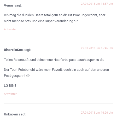
27.01.2013 um 14:57 Uhr
Venus
sagt:
Ich mag die dunklen Haare total gern an dir. Ist zwar ungewohnt, aber
nicht mehr so brav und eine super Veränderung *-*
Antworten
27.01.2013 um 15:46 Uhr
BinerellaSco
sagt:
Tolles Reiseoutfit und deine neue Haarfarbe passt auch super zu dir.
Der Touri-Fotobericht wäre mein Favorit, doch bin auch auf den anderen
Post gespannt 🙂
LG BINE
Antworten
27.01.2013 um 16:26 Uhr
Unknown
sagt: