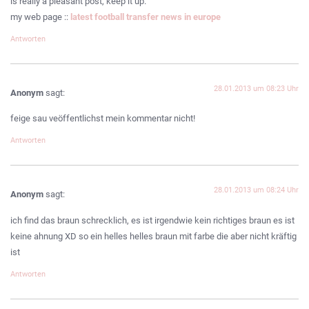
is really a pleasant post, keep it up.
my web page ::
latest football transfer news in europe
Antworten
28.01.2013 um 08:23 Uhr
Anonym
sagt:
feige sau veöffentlichst mein kommentar nicht!
Antworten
28.01.2013 um 08:24 Uhr
Anonym
sagt:
ich find das braun schrecklich, es ist irgendwie kein richtiges braun es ist
keine ahnung XD so ein helles helles braun mit farbe die aber nicht kräftig
ist
Antworten