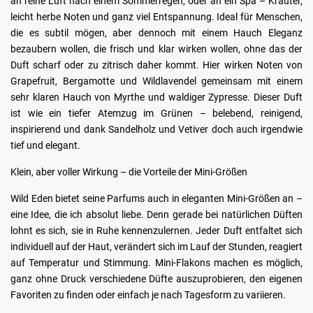
an reine Luft nach einem Sommerregen, oder an ein Spa – Kräuter,
leicht herbe Noten und ganz viel Entspannung. Ideal für Menschen,
die es subtil mögen, aber dennoch mit einem Hauch Eleganz
bezaubern wollen, die frisch und klar wirken wollen, ohne das der
Duft scharf oder zu zitrisch daher kommt. Hier wirken Noten von
Grapefruit, Bergamotte und Wildlavendel gemeinsam mit einem
sehr klaren Hauch von Myrthe und waldiger Zypresse. Dieser Duft
ist wie ein tiefer Atemzug im Grünen – belebend, reinigend,
inspirierend und dank Sandelholz und Vetiver doch auch irgendwie
tief und elegant.
Klein, aber voller Wirkung – die Vorteile der Mini-Größen
Wild Eden bietet seine Parfums auch in eleganten Mini-Größen an –
eine Idee, die ich absolut liebe. Denn gerade bei natürlichen Düften
lohnt es sich, sie in Ruhe kennenzulernen. Jeder Duft entfaltet sich
individuell auf der Haut, verändert sich im Lauf der Stunden, reagiert
auf Temperatur und Stimmung. Mini-Flakons machen es möglich,
ganz ohne Druck verschiedene Düfte auszuprobieren, den eigenen
Favoriten zu finden oder einfach je nach Tagesform zu variieren.