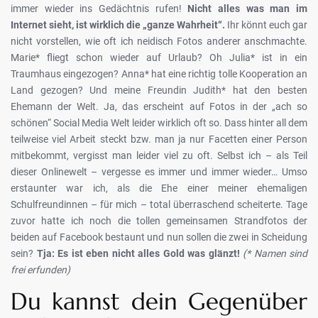
immer wieder ins Gedächtnis rufen!
Nicht alles was man im
Internet sieht, ist wirklich die „ganze Wahrheit“.
Ihr könnt euch gar
nicht vorstellen, wie oft ich neidisch Fotos anderer anschmachte.
Marie* fliegt schon wieder auf Urlaub? Oh Julia* ist in ein
Traumhaus eingezogen? Anna* hat eine richtig tolle Kooperation an
Land gezogen? Und meine Freundin Judith* hat den besten
Ehemann der Welt. Ja, das erscheint auf Fotos in der „ach so
schönen“ Social Media Welt leider wirklich oft so. Dass hinter all dem
teilweise viel Arbeit steckt bzw. man ja nur Facetten einer Person
mitbekommt, vergisst man leider viel zu oft. Selbst ich – als Teil
dieser Onlinewelt – vergesse es immer und immer wieder… Umso
erstaunter war ich, als die Ehe einer meiner ehemaligen
Schulfreundinnen – für mich – total überraschend scheiterte. Tage
zuvor hatte ich noch die tollen gemeinsamen Strandfotos der
beiden auf Facebook bestaunt und nun sollen die zwei in Scheidung
sein?
Tja: Es ist eben nicht alles Gold was glänzt!
(* Namen sind
frei erfunden)
Du kannst dein Gegenüber