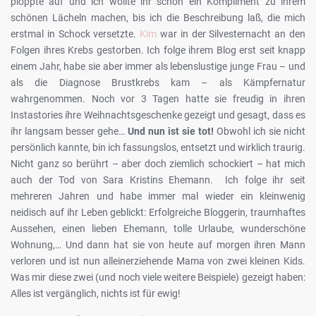
ploppte auf und ich wollte ihr schon ein Kompliment zu ihrem
schönen Lächeln machen, bis ich die Beschreibung laß, die mich
erstmal in Schock versetzte.
Kim
war in der Silvesternacht an den
Folgen ihres Krebs gestorben. Ich folge ihrem Blog erst seit knapp
einem Jahr, habe sie aber immer als lebenslustige junge Frau – und
als die Diagnose Brustkrebs kam – als Kämpfernatur
wahrgenommen. Noch vor 3 Tagen hatte sie freudig in ihren
Instastories ihre Weihnachtsgeschenke gezeigt und gesagt, dass es
ihr langsam besser gehe…
Und nun ist sie tot!
Obwohl ich sie nicht
persönlich kannte, bin ich fassungslos, entsetzt und wirklich traurig.
Nicht ganz so berührt – aber doch ziemlich schockiert – hat mich
auch der Tod von Sara Kristins Ehemann. Ich folge ihr seit
mehreren Jahren und habe immer mal wieder ein kleinwenig
neidisch auf ihr Leben geblickt: Erfolgreiche Bloggerin, traumhaftes
Aussehen, einen lieben Ehemann, tolle Urlaube, wunderschöne
Wohnung,… Und dann hat sie von heute auf morgen ihren Mann
verloren und ist nun alleinerziehende Mama von zwei kleinen Kids.
Was mir diese zwei (und noch viele weitere Beispiele) gezeigt haben:
Alles ist vergänglich, nichts ist für ewig!