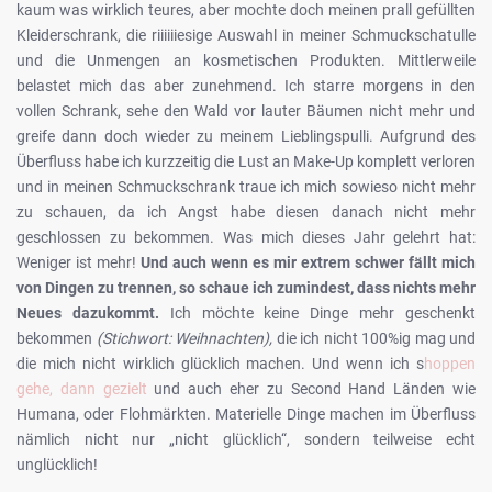
kaum was wirklich teures, aber mochte doch meinen prall gefüllten
Kleiderschrank, die riiiiiiesige Auswahl in meiner Schmuckschatulle
und die Unmengen an kosmetischen Produkten. Mittlerweile
belastet mich das aber zunehmend. Ich starre morgens in den
vollen Schrank, sehe den Wald vor lauter Bäumen nicht mehr und
greife dann doch wieder zu meinem Lieblingspulli. Aufgrund des
Überfluss habe ich kurzzeitig die Lust an Make-Up komplett verloren
und in meinen Schmuckschrank traue ich mich sowieso nicht mehr
zu schauen, da ich Angst habe diesen danach nicht mehr
geschlossen zu bekommen. Was mich dieses Jahr gelehrt hat:
Weniger ist mehr!
Und auch wenn es mir extrem schwer fällt mich
von Dingen zu trennen, so schaue ich zumindest, dass nichts mehr
Neues dazukommt.
Ich möchte keine Dinge mehr geschenkt
bekommen
(Stichwort: Weihnachten),
die ich nicht 100%ig mag und
die mich nicht wirklich glücklich machen. Und wenn ich s
hoppen
gehe, dann gezielt
und auch eher zu Second Hand Länden wie
Humana, oder Flohmärkten. Materielle Dinge machen im Überfluss
nämlich nicht nur „nicht glücklich“, sondern teilweise echt
unglücklich!