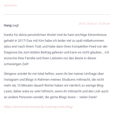
Antworten
04.01.2018 um 13:34 Uhr
Hang
sagt:
Danke für deine persönlichen Worte! Und du hast wichtige Erkenntnisse
gehabt in 2017! Das mit Kim habe ich leider viel zu spät mitbekommen
(also erst nach ihrem Tod) und habe dann ihren kompletten Feed von der
Diagnose bis zum letzten Beitrag gelesen und kann es nicht glauben… Ich
wünsche ihrer Familie und ihren Liebsten nur das Beste in dieser
schwierigen Zeit!
Übrigens würdet ihr mir total helfen, wenn ihr bei meiner Umfrage über
Instagram und Blogs in Rahmen meines Studiums mitmacht, die nicht
mehr als 10 Minuten dauert! Bisher haben wir nämlich zu wenige Blog-
Leser, daher wäre es sehr hilfreich, wenn ihr mitmacht und den Link auch
an andere Personen sendet, die gerne Blogs lesen – vielen Dank!
https://www.soscisurvey.de/nutzung-insta-blog/