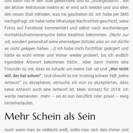
und dann hat er den Stall gewechselt und ist „untergetaucht“. Bei
der letzten Reitstunde meinte er, er wird sich melden und uns allen
den neuen Stall mitteilen, was nie geschehen ist. Ich habe per SMS
nachgefragt, ich habe nette WhatsApp Nachrichten geschickt, seine
Fotos auf Facebook kommentiert und selbst nach wochenlanger
Kontaktaufnahmeversuche keine Reaktion bekommen.
(Nicht nur
ich, sondern generell all seine ehemaligen Schüler, also an mir dürfte
es nicht gelegen haben. ;-))
Ich habe mich furchtbar geärgert und
hätte es wohl immer und immer wieder probiert, bis ich endlich
irgendeine Antwort bekommen hätte… Aber dann meinte eine
Freundin zu mir, dass es schade um meine Zeit sei und
„Wer nicht
will, der hat schon!“
. Und obwohl es mir irrsinnig schwer fällt „keine
Antwort“ zu akzeptieren, versuche ich nun zu akzeptierten, dass
keine Antwort auch eine Antwort ist. Mein Vorsatz für 2018: Ich
werde niemanden mehr – sei es nun beruflich oder privat – ewig
hinterherlaufen.
Mehr Schein als Sein
Auch wenn man es vielleicht weiß, sollte man sich dies immer und