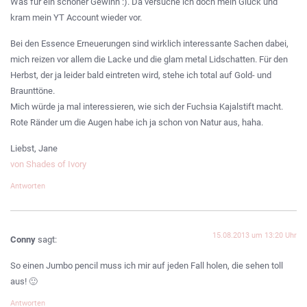
Was für ein schöner Gewinn :). Da versuche ich doch mein Glück und
kram mein YT Account wieder vor.
Bei den Essence Erneuerungen sind wirklich interessante Sachen dabei,
mich reizen vor allem die Lacke und die glam metal Lidschatten. Für den
Herbst, der ja leider bald eintreten wird, stehe ich total auf Gold- und
Braunttöne.
Mich würde ja mal interessieren, wie sich der Fuchsia Kajalstift macht.
Rote Ränder um die Augen habe ich ja schon von Natur aus, haha.
Liebst, Jane
von Shades of Ivory
Antworten
15.08.2013 um 13:20 Uhr
Conny
sagt:
So einen Jumbo pencil muss ich mir auf jeden Fall holen, die sehen toll
aus! 🙂
Antworten