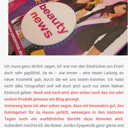
Ich muss ganz ehrlich sagen, ich war von den Eindrücken am Event
doch sehr geplättet, da es –
wie immer
– eine riesen Ladung an
neuer Kosmetik gab, durch die wir uns testen konnten. Ich habe
nicht alles fotografiert und will euch jetzt auch nur einen kleinen
Eindruck geben.
Nach und nach wird aber sicher noch das ein oder
andere Produkt genauer am Blog gezeigt.
Vorneweg kann ich aber schon sagen, dass mir besonders gut, das
Gelnägelset für zu Hause gefällt, weswegen in den nächsten
Tagen noch ein ausführlicher Bericht dazu kommen wird.
Außerdem mochte ich die dicken Jumbo-Eyepencils ganz gerne und