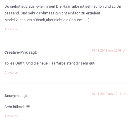
Du siehst süß aus -wie immer! Die Haarfarbe ist sehr schön und zu Dir
passend. Und sehr glrivhmässig-nicht einfach zu erzielen!
Model 2 ist auch hübsch,aber nicht die Schuhe….:-(
Antworten
13.11.2012 um 20:09 Uhr
Creative-Pink
sagt:
Tolles Outfit! Und die neue Haarfarbe steht dir sehr gut!
Antworten
13.11.2012 um 20:13 Uhr
Anonym
sagt:
Sehr hübsch!!!!!
Antworten