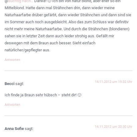
@
süchtig nach…
Danke! 🙂 Ich bin von natur blond, aber eher so ein
Mittelblond. Hatte dann mal Strähnchen drin, dann wieder meine
Naturhaarfarbe drüber gefärbt, dann wieder Strähnchen und dann sind sie
im Sommer auch noch ausgebleicht. Also das zum Schluss war definitiv
nicht mehr meine Naturhaarfarbe. Und durch die Strähnchen (blondieren)
sahen sie in letzter Zeit dann auch leider strohig aus. Gefällt mir
deswegen mit dem Braun auch besser. Sieht einfach
natürlicher/gepflegter aus.
Antworten
14.11.2012 um 19:32 Uhr
Becci
sagt:
Ich finde ja Braun sehr hübsch – steht dir! 🙂
Antworten
14.11.2012 um 20:30 Uhr
Anna Sofie
sagt: