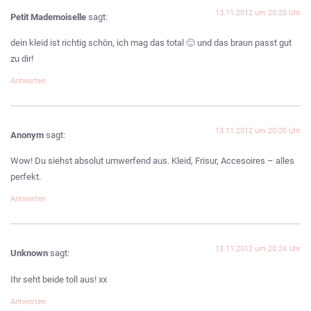
13.11.2012 um 20:20 Uhr
Petit Mademoiselle
sagt:
dein kleid ist richtig schön, ich mag das total 🙂 und das braun passt gut
zu dir!
Antworten
13.11.2012 um 20:20 Uhr
Anonym
sagt:
Wow! Du siehst absolut umwerfend aus. Kleid, Frisur, Accesoires – alles
perfekt.
Antworten
13.11.2012 um 20:24 Uhr
Unknown
sagt:
Ihr seht beide toll aus! xx
Antworten