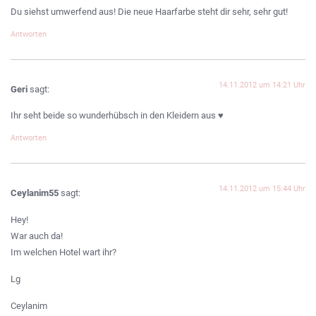
Du siehst umwerfend aus! Die neue Haarfarbe steht dir sehr, sehr gut!
Antworten
14.11.2012 um 14:21 Uhr
Geri
sagt:
Ihr seht beide so wunderhübsch in den Kleidern aus ♥
Antworten
14.11.2012 um 15:44 Uhr
Ceylanim55
sagt:
Hey!
War auch da!
Im welchen Hotel wart ihr?
Lg
Ceylanim