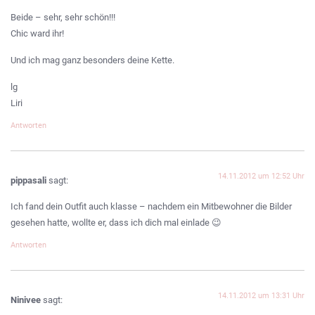
Beide – sehr, sehr schön!!!
Chic ward ihr!
Und ich mag ganz besonders deine Kette.
lg
Liri
Antworten
14.11.2012 um 12:52 Uhr
pippasali
sagt:
Ich fand dein Outfit auch klasse – nachdem ein Mitbewohner die Bilder
gesehen hatte, wollte er, dass ich dich mal einlade 😉
Antworten
14.11.2012 um 13:31 Uhr
Ninivee
sagt: