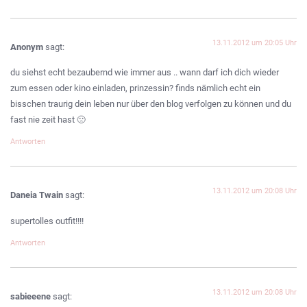
13.11.2012 um 20:05 Uhr
Anonym
sagt:
du siehst echt bezaubernd wie immer aus .. wann darf ich dich wieder
zum essen oder kino einladen, prinzessin? finds nämlich echt ein
bisschen traurig dein leben nur über den blog verfolgen zu können und du
fast nie zeit hast 🙁
Antworten
13.11.2012 um 20:08 Uhr
Daneia Twain
sagt:
supertolles outfit!!!!
Antworten
13.11.2012 um 20:08 Uhr
sabieeene
sagt: