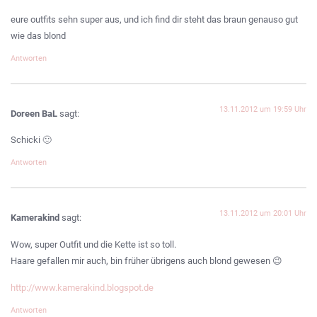
eure outfits sehn super aus, und ich find dir steht das braun genauso gut
wie das blond
Antworten
13.11.2012 um 19:59 Uhr
Doreen BaL
sagt:
Schicki 🙂
Antworten
13.11.2012 um 20:01 Uhr
Kamerakind
sagt:
Wow, super Outfit und die Kette ist so toll.
Haare gefallen mir auch, bin früher übrigens auch blond gewesen 😉
http://www.kamerakind.blogspot.de
Antworten