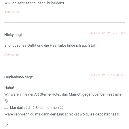
Wiklich sehr sehr hübsch ihr beiden:D
Antworten
15.11.2012 um 17:41 Uhr
Nicky
sagt:
Bildhübsches Outfit und die Haarfarbe finde ich auch toll!!!
Antworten
15.11.2012 um 18:28 Uhr
Ceylanim55
sagt:
Huhu!
Wir waren in einer Art Sterne-Hotel, das Marriott gegenüber der Festhalle
🙂
Ja, klar darfst dir 2 Bilder nehmen 🙂
Wäre lieb wenn du mir dann den Link schickst wo du es gepostet hast!
Lg