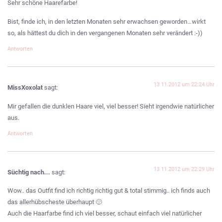
Sehr schöne Haarefarbe!
Bist, finde ich, in den letzten Monaten sehr erwachsen geworden…wirkt
so, als hättest du dich in den vergangenen Monaten sehr verändert :-))
Antworten
13.11.2012 um 22:24 Uhr
MissXoxolat
sagt:
Mir gefallen die dunklen Haare viel, viel besser! Sieht irgendwie natürlicher
aus.
Antworten
13.11.2012 um 22:29 Uhr
Süchtig nach...
sagt:
Wow.. das Outfit find ich richtig richtig gut & total stimmig.. ich finds auch
das allerhübscheste überhaupt 🙂
Auch die Haarfarbe find ich viel besser, schaut einfach viel natürlicher