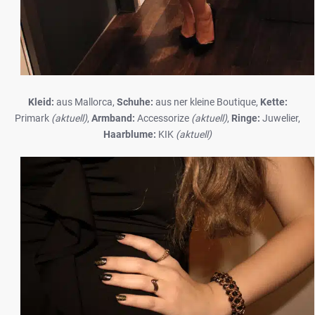
Kleid:
aus Mallorca,
Schuhe:
aus ner kleine Boutique,
Kette:
Primark
(aktuell)
,
Armband:
Accessorize
(aktuell)
,
Ringe:
Juwelier,
Haarblume:
KIK
(aktuell)