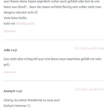
aus! Waren deine Haare eigentlich vorher auch gefärbt oder bist du von
Natur aus blond? .. dass die Haare verfärbt/fleckig sein sollen sieht man
übrigens absolut nicht 😉
Viele liebe Grüße
Katii von
Süchtig nach…
Antworten
13.11.2012 um 23:12 Uhr
Julia
sagt:
Das sieht aber richtig toll aus! Und deine neue Haarfarbe gefällt mir sehr
gut:)
Antworten
13.11.2012 um 23:37 Uhr
Anonym
sagt:
Chamy, du siehst Wiedermal so sexy aus!
Einfach Hammer 🙂