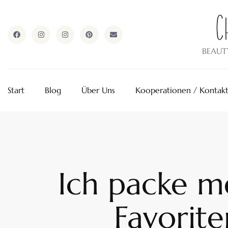
ApothekeAlpen.com
BEAUT
Start
Blog
Über Uns
Kooperationen / Kontak
Ich packe m
Favorit