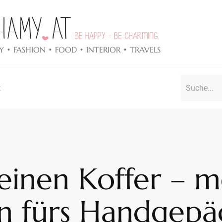
Y • FASHION • FOOD • INTERIOR • TRAVELS
t
einen Koffer – m
en fürs Handgepä