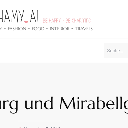
Y • FASHION • FOOD • INTERIOR • TRAVELS
t
rg und Mirabell