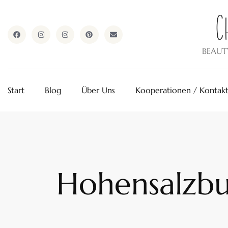
ApothekeAlpen.com
BEAUT
Start
Blog
Über Uns
Kooperationen / Kontak
Hohensalzbu