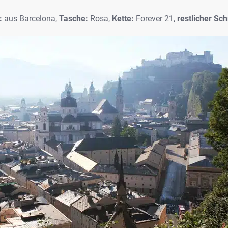
:
aus Barcelona,
Tasche:
Rosa,
Kette:
Forever 21,
restlicher Sc