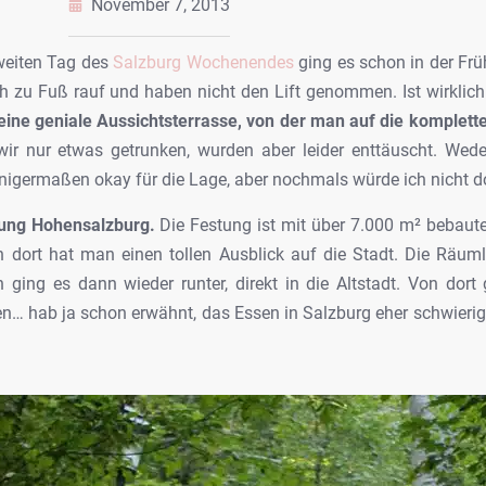
November 7, 2013
weiten Tag des
Salzburg Wochenendes
ging es schon in der Fr
lich zu Fuß rauf und haben nicht den Lift genommen. Ist wirkli
eine geniale Aussichtsterrasse, von der man auf die komplette
wir nur etwas getrunken, wurden aber leider enttäuscht. We
einigermaßen okay für die Lage, aber nochmals würde ich nicht d
tung Hohensalzburg.
Die Festung ist mit über 7.000 m² bebauter
dort hat man einen tollen Ausblick auf die Stadt. Die Räuml
ging es dann wieder runter, direkt in die Altstadt. Von dor
… hab ja schon erwähnt, das Essen in Salzburg eher schwierig