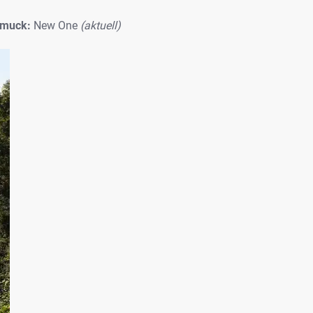
hmuck:
New One
(aktuell)