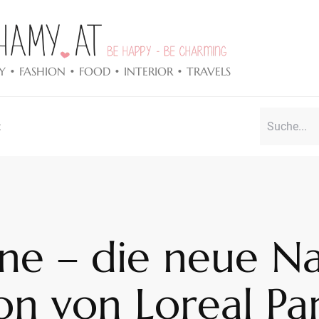
Y • FASHION • FOOD • INTERIOR • TRAVELS
t
ine – die neue N
on von Loreal Par