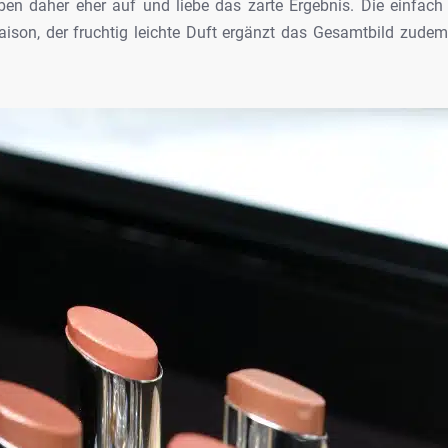
ben daher eher auf und liebe das zarte
Ergebnis. Die einfach
ison, der fruchtig
leichte Duft ergänzt das Gesamtbild zude