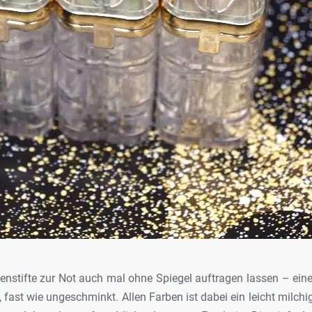
penstifte zur Not auch mal ohne Spiegel
auftragen lassen – eine 
 fast
wie ungeschminkt. Allen Farben ist dabei ein leicht milchi