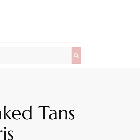
aked Tans
is