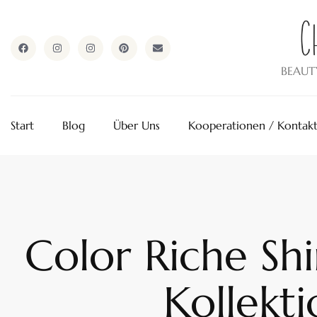
ApothekeAlpen.com
BEAUT
Start
Blog
Über Uns
Kooperationen / Kontak
Color Riche Sh
Kollekti