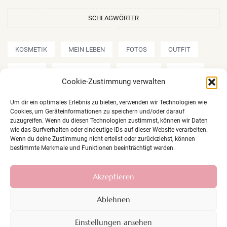
SCHLAGWÖRTER
KOSMETIK
MEIN LEBEN
FOTOS
OUTFIT
REVIEW
AMU/MAKE UP
SHOPPEN
REISEN
Cookie-Zustimmung verwalten
REZEPTE
Um dir ein optimales Erlebnis zu bieten, verwenden wir Technologien wie
Cookies, um Geräteinformationen zu speichern und/oder darauf
zuzugreifen. Wenn du diesen Technologien zustimmst, können wir Daten
wie das Surfverhalten oder eindeutige IDs auf dieser Website verarbeiten.
Wenn du deine Zustimmung nicht erteilst oder zurückziehst, können
bestimmte Merkmale und Funktionen beeinträchtigt werden.
Copyright © 2026 chamy.at
Akzeptieren
Webseite erstellt von
Nicolas Grimm
Ablehnen
IMPRESSUM
DATENSCHUTZ
Einstellungen ansehen