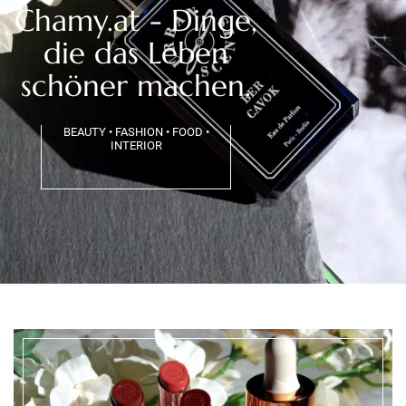
Chamy.at - Dinge,
die das Leben
schöner machen.
BEAUTY • FASHION • FOOD •
INTERIOR